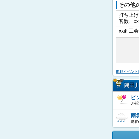
その他
打ち上げ
客数、x
xx商工会
掲載イベント
隅田
ピ
3時
雨
現在