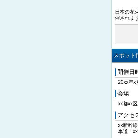
日本の花
催されま
スポット情
開催日
20xx年x
会場
xx都xx
アクセ
xx新幹
車道「x