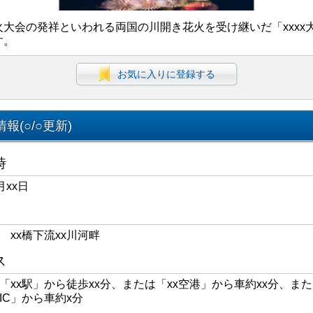
火大会の発祥といわれる両国の川開き花火を受け継いだ「xxxx
す。
お気に入りに登録する
報(○/○更新)
時
月xx日
区 xx橋下流xx川河畔
ス
線「xx駅」から徒歩xx分、または「xx空港」から車約xx分、また
xIC」から車約x分