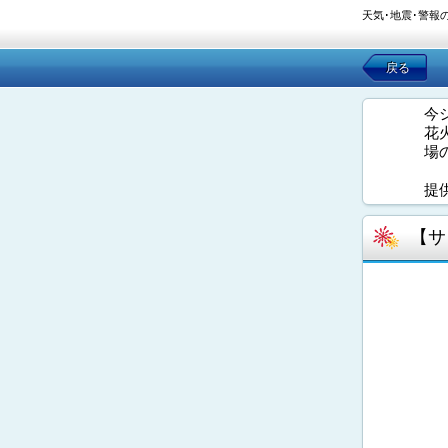
天気･地震･警報
戻る
今
花
場
提
【サ