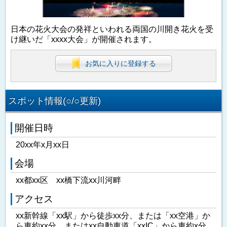
日本の花火大会の発祥といわれる両国の川開き花火を受
け継いだ「xxxx大会」が開催されます。
お気に入りに登録する
スポット情報(○/○更新)
開催日時
20xx年x月xx日
会場
xx都xx区 xx橋下流xx川河畔
アクセス
xx新幹線「xx駅」から徒歩xx分、または「xx空港」か
ら車約xx分、またはxx自動車道「xxIC」から車約x分