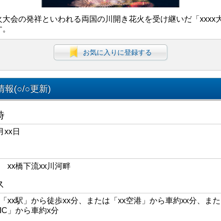
火大会の発祥といわれる両国の川開き花火を受け継いだ「xxxx
す。
お気に入りに登録する
報(○/○更新)
時
月xx日
区 xx橋下流xx川河畔
ス
線「xx駅」から徒歩xx分、または「xx空港」から車約xx分、また
xIC」から車約x分