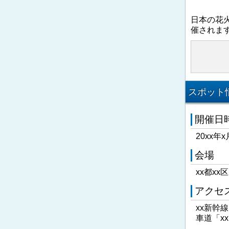
日本の花
催されま
スポット情
開催日
20xx年x
会場
xx都xx
アクセ
xx新幹
車道「x