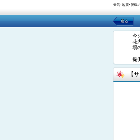
天気･地震･警報
戻る
今
花
場
提
【サ