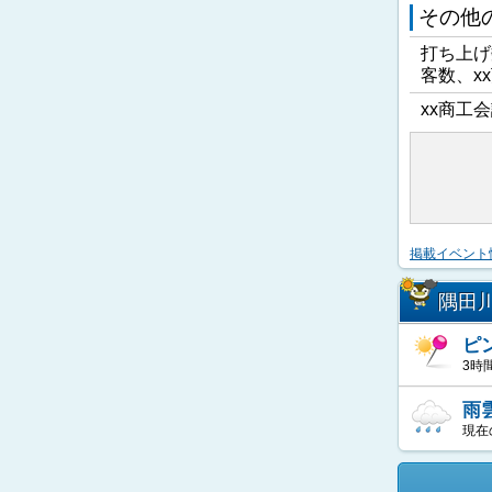
その他
打ち上げ
客数、x
xx商工会
掲載イベント
隅田
ピ
3時
雨
現在