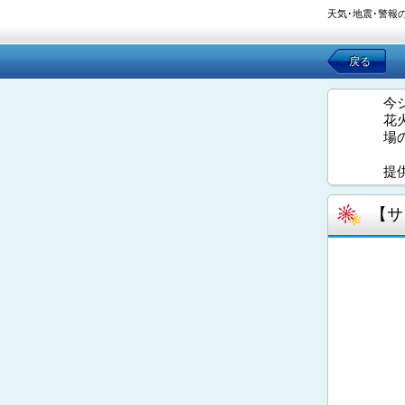
天気･地震･警報
戻る
今
花
場
提
【サ