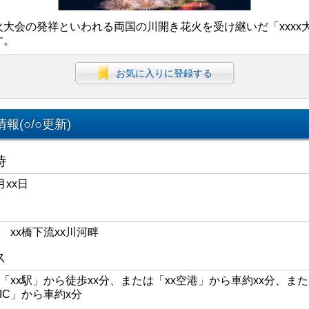
火大会の発祥といわれる両国の川開き花火を受け継いだ「xxxx
す。
お気に入りに登録する
報(○/○更新)
時
月xx日
区 xx橋下流xx川河畔
ス
線「xx駅」から徒歩xx分、または「xx空港」から車約xx分、また
xIC」から車約x分