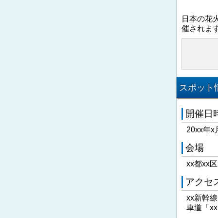
日本の花
催されま
スポット情
開催日
20xx年x
会場
xx都xx
アクセ
xx新幹
車道「x