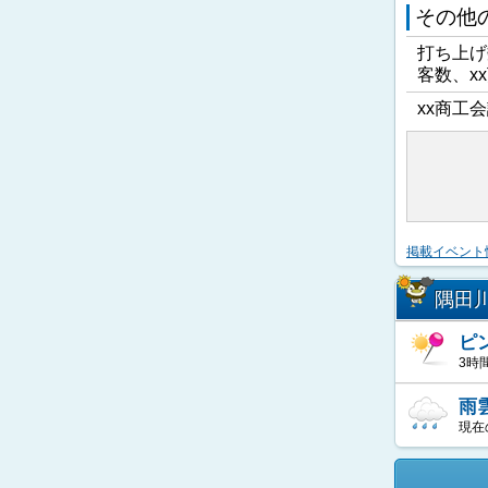
その他
打ち上げ
客数、x
xx商工会
掲載イベント
隅田
ピ
3時
雨
現在