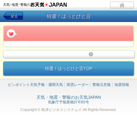
天気･地震･警報の
特選！ほっとひと言
戻る
特選！ほっとひと言TOP
ピンポイント天気予報・週間天気
雨雲レーダー
警報注意報
地震情報
天気・地震・警報のお天気JAPAN
気象庁予報業務許可65号
Copyright © 島津ビジネスシステムズ
All Rights Reserved.