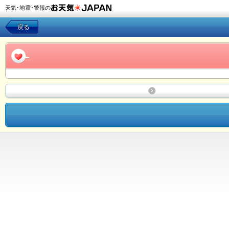
天気･地震･警報の
戻る