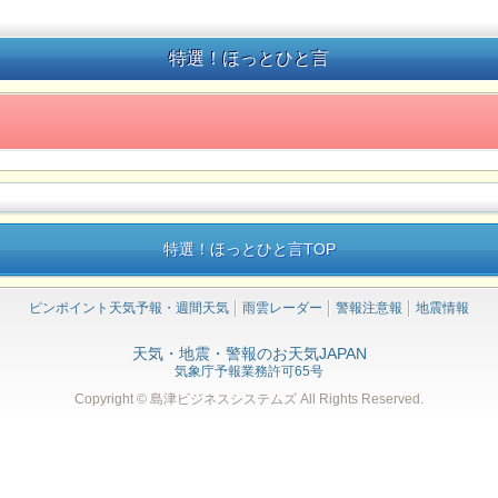
特選！ほっとひと言
特選！ほっとひと言TOP
ピンポイント天気予報・週間天気
雨雲レーダー
警報注意報
地震情報
天気・地震・警報のお天気JAPAN
気象庁予報業務許可65号
Copyright © 島津ビジネスシステムズ
All Rights Reserved.