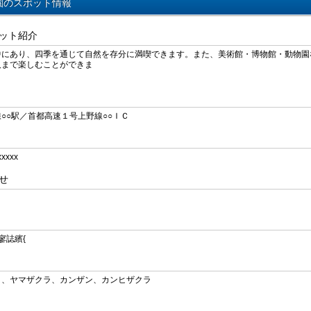
園のスポット情報
ット紹介
中にあり、四季を通じて自然を存分に満喫できます。また、美術館・博物館・動物園
人まで楽しむことができま
す。
○○駅／首都高速１号上野線○○ＩＣ
xxxx
せ
寥誌繽{
ノ、ヤマザクラ、カンザン、カンヒザクラ