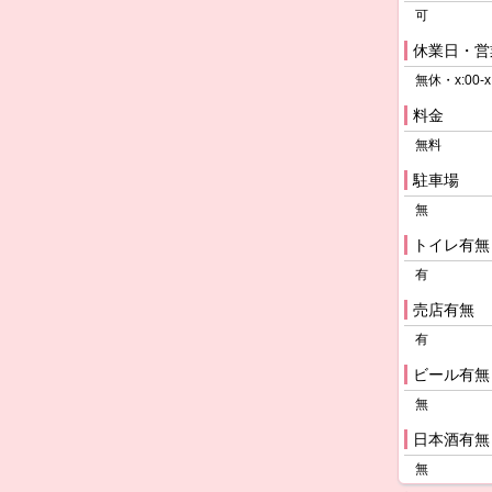
可
休業日・営
無休・x:00-x
料金
無料
駐車場
無
トイレ有無
有
売店有無
有
ビール有無
無
日本酒有無
無