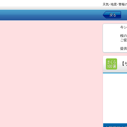
天気･地震･警報
戻る
今シ
桜の
ご提
提供
【