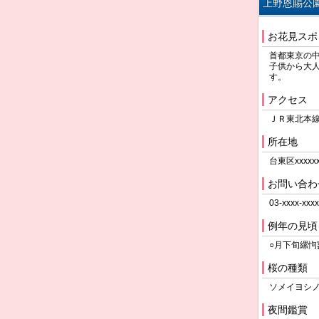
上野恩賜公
お花見スポ
首都東京の
子供から大
アクセス
ＪＲ東北本線
所在地
台東区xxxxxx
お問い合わ
03-xxxx-xxxx
例年の見頃
○月下旬縲怐
桜の種類
ソメイヨシ
夜間鑑賞