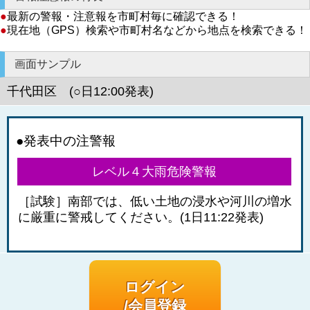
●
最新の警報・注意報を市町村毎に確認できる！
●
現在地（GPS）検索や市町村名などから地点を検索できる！
画面サンプル
千代田区 (○日12:00発表)
●発表中の注警報
レベル４大雨危険警報
［試験］南部では、低い土地の浸水や河川の増水
に厳重に警戒してください。(1日11:22発表)
ログイン
/会員登録