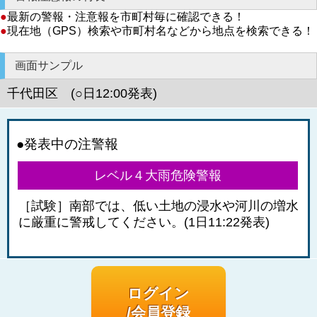
●
最新の警報・注意報を市町村毎に確認できる！
●
現在地（GPS）検索や市町村名などから地点を検索できる！
画面サンプル
千代田区 (○日12:00発表)
●発表中の注警報
レベル４大雨危険警報
［試験］南部では、低い土地の浸水や河川の増水
に厳重に警戒してください。(1日11:22発表)
ログイン
/会員登録