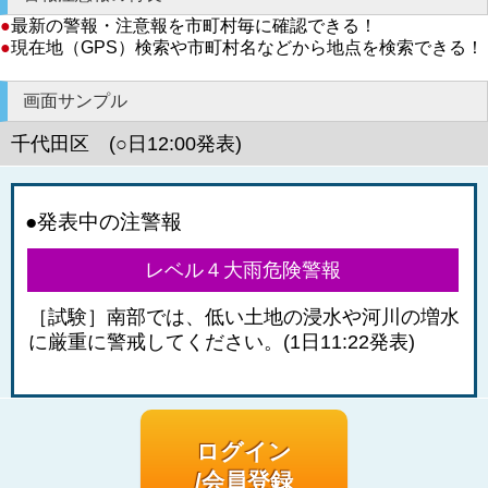
●
最新の警報・注意報を市町村毎に確認できる！
●
現在地（GPS）検索や市町村名などから地点を検索できる！
画面サンプル
千代田区 (○日12:00発表)
●発表中の注警報
レベル４大雨危険警報
［試験］南部では、低い土地の浸水や河川の増水
に厳重に警戒してください。(1日11:22発表)
ログイン
/会員登録