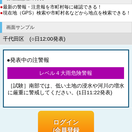
●
最新の警報・注意報を市町村毎に確認できる！
●
現在地（GPS）検索や市町村名などから地点を検索できる！
画面サンプル
千代田区 (○日12:00発表)
●発表中の注警報
レベル４大雨危険警報
［試験］南部では、低い土地の浸水や河川の増水
に厳重に警戒してください。(1日11:22発表)
ログイン
/会員登録