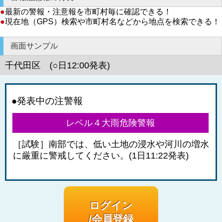
●
最新の警報・注意報を市町村毎に確認できる！
●
現在地（GPS）検索や市町村名などから地点を検索できる！
画面サンプル
千代田区 (○日12:00発表)
●発表中の注警報
レベル４大雨危険警報
［試験］南部では、低い土地の浸水や河川の増水
に厳重に警戒してください。(1日11:22発表)
ログイン
/会員登録