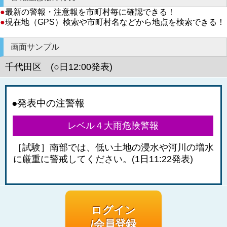
●
最新の警報・注意報を市町村毎に確認できる！
●
現在地（GPS）検索や市町村名などから地点を検索できる！
画面サンプル
千代田区 (○日12:00発表)
●発表中の注警報
レベル４大雨危険警報
［試験］南部では、低い土地の浸水や河川の増水
に厳重に警戒してください。(1日11:22発表)
ログイン
/会員登録