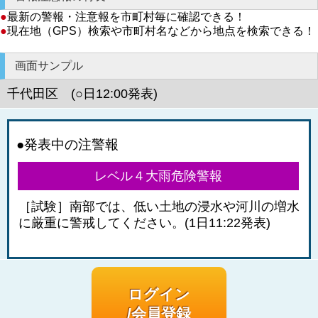
●
最新の警報・注意報を市町村毎に確認できる！
●
現在地（GPS）検索や市町村名などから地点を検索できる！
画面サンプル
千代田区 (○日12:00発表)
●発表中の注警報
レベル４大雨危険警報
［試験］南部では、低い土地の浸水や河川の増水
に厳重に警戒してください。(1日11:22発表)
ログイン
/会員登録