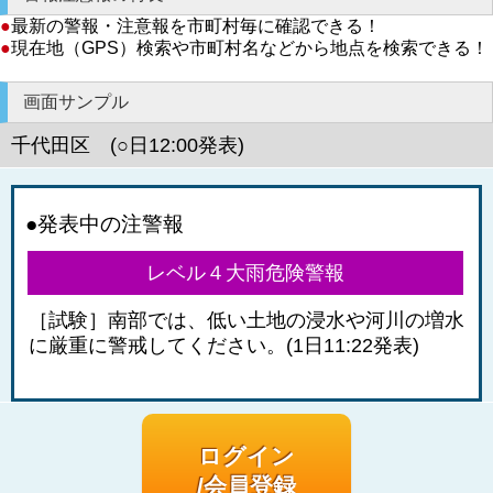
●
最新の警報・注意報を市町村毎に確認できる！
●
現在地（GPS）検索や市町村名などから地点を検索できる！
画面サンプル
千代田区 (○日12:00発表)
●発表中の注警報
レベル４大雨危険警報
［試験］南部では、低い土地の浸水や河川の増水
に厳重に警戒してください。(1日11:22発表)
ログイン
/会員登録