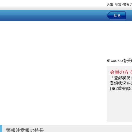
天気･地震･警報
戻る
※cookie
会員の方
「登録状況
登録状況を
(※2重登録
警報注意報の特長