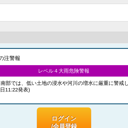
の注警報
レベル４大雨危険警報
］南部では、低い土地の浸水や河川の増水に厳重に警戒
日11:22発表)
ログイン
/会員登録