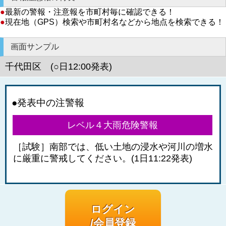
●
最新の警報・注意報を市町村毎に確認できる！
●
現在地（GPS）検索や市町村名などから地点を検索できる！
画面サンプル
千代田区 (○日12:00発表)
●発表中の注警報
レベル４大雨危険警報
［試験］南部では、低い土地の浸水や河川の増水
に厳重に警戒してください。(1日11:22発表)
ログイン
/会員登録