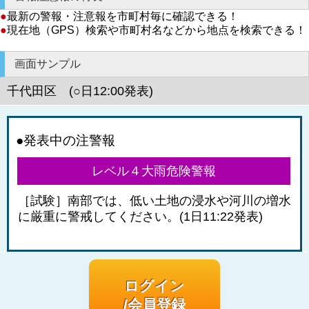
●
最新の警報・注意報を市町村毎に確認できる！
●
現在地（GPS）検索や市町村名などから地点を検索できる！
画面サンプル
千代田区 (○日12:00発表)
●発表中の注警報
レベル４大雨危険警報
［試験］南部では、低い土地の浸水や河川の増水
に厳重に警戒してください。(1日11:22発表)
ログイン
/会員登録