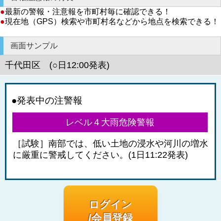
●
最新の警報・注意報を市町村毎に確認できる！
●
現在地（GPS）検索や市町村名などから地点を検索できる！
画面サンプル
千代田区 (○日12:00発表)
●発表中の注警報
レベル４大雨危険警報
［試験］南部では、低い土地の浸水や河川の増水
に厳重に警戒してください。(1日11:22発表)
ログイン
/会員登録