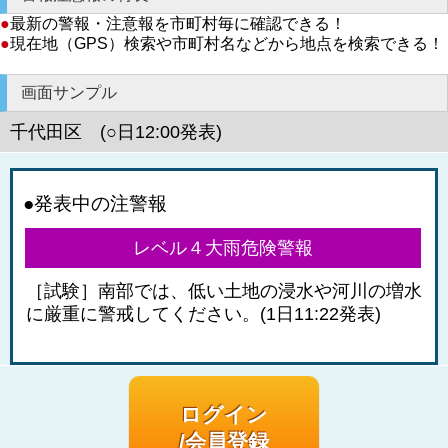
●
最新の警報・注意報を市町村毎に確認できる！
●
現在地（GPS）検索や市町村名などから地点を検索できる！
画面サンプル
千代田区 (○日12:00発表)
●発表中の注警報
レベル４大雨危険警報
［試験］南部では、低い土地の浸水や河川の増水
に厳重に警戒してください。(1日11:22発表)
ログイン
/会員登録