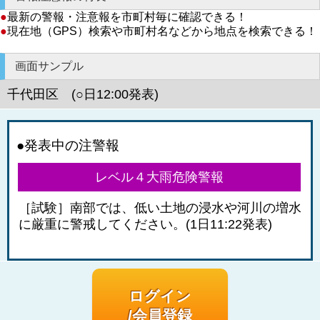
●
最新の警報・注意報を市町村毎に確認できる！
●
現在地（GPS）検索や市町村名などから地点を検索できる！
画面サンプル
千代田区 (○日12:00発表)
●発表中の注警報
レベル４大雨危険警報
［試験］南部では、低い土地の浸水や河川の増水
に厳重に警戒してください。(1日11:22発表)
ログイン
/会員登録