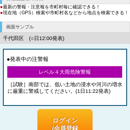
●
最新の警報・注意報を市町村毎に確認できる！
●
現在地（GPS）検索や市町村名などから地点を検索できる！
画面サンプル
千代田区 (○日12:00発表)
●発表中の注警報
レベル４大雨危険警報
［試験］南部では、低い土地の浸水や河川の増水
に厳重に警戒してください。(1日11:22発表)
ログイン
/会員登録