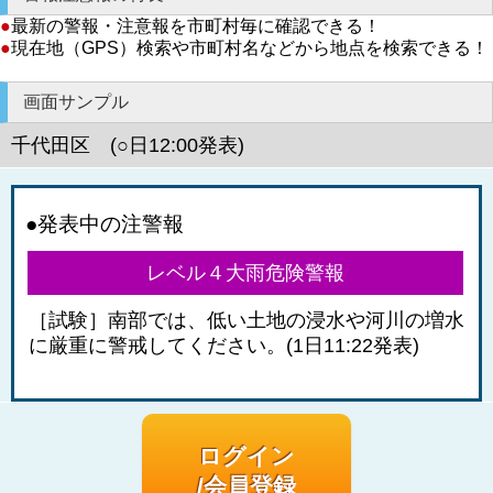
●
最新の警報・注意報を市町村毎に確認できる！
●
現在地（GPS）検索や市町村名などから地点を検索できる！
画面サンプル
千代田区 (○日12:00発表)
●発表中の注警報
レベル４大雨危険警報
［試験］南部では、低い土地の浸水や河川の増水
に厳重に警戒してください。(1日11:22発表)
ログイン
/会員登録