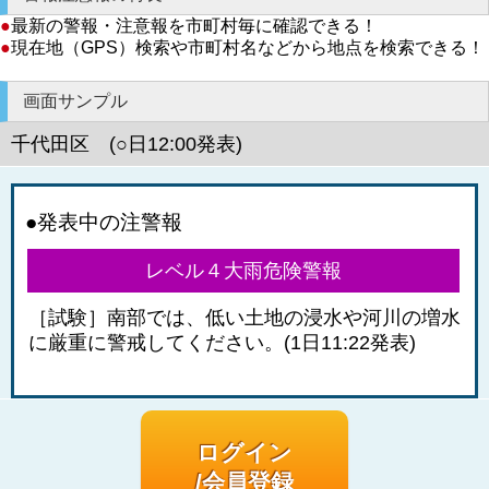
●
最新の警報・注意報を市町村毎に確認できる！
●
現在地（GPS）検索や市町村名などから地点を検索できる！
画面サンプル
千代田区 (○日12:00発表)
●発表中の注警報
レベル４大雨危険警報
［試験］南部では、低い土地の浸水や河川の増水
に厳重に警戒してください。(1日11:22発表)
ログイン
/会員登録