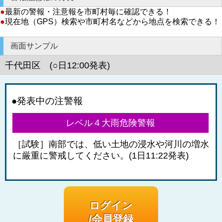
●
最新の警報・注意報を市町村毎に確認できる！
●
現在地（GPS）検索や市町村名などから地点を検索できる！
画面サンプル
千代田区 (○日12:00発表)
●発表中の注警報
レベル４大雨危険警報
［試験］南部では、低い土地の浸水や河川の増水
に厳重に警戒してください。(1日11:22発表)
ログイン
/会員登録