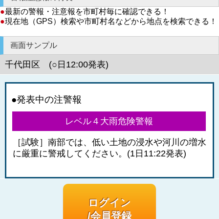
●
最新の警報・注意報を市町村毎に確認できる！
●
現在地（GPS）検索や市町村名などから地点を検索できる！
画面サンプル
千代田区 (○日12:00発表)
●発表中の注警報
レベル４大雨危険警報
［試験］南部では、低い土地の浸水や河川の増水
に厳重に警戒してください。(1日11:22発表)
ログイン
/会員登録