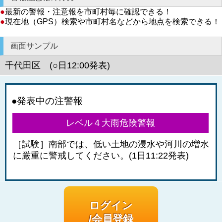
●
最新の警報・注意報を市町村毎に確認できる！
●
現在地（GPS）検索や市町村名などから地点を検索できる！
画面サンプル
千代田区 (○日12:00発表)
●発表中の注警報
レベル４大雨危険警報
［試験］南部では、低い土地の浸水や河川の増水
に厳重に警戒してください。(1日11:22発表)
ログイン
/会員登録