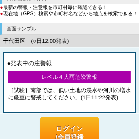
●
最新の警報・注意報を市町村毎に確認できる！
●
現在地（GPS）検索や市町村名などから地点を検索できる！
画面サンプル
千代田区 (○日12:00発表)
●発表中の注警報
レベル４大雨危険警報
［試験］南部では、低い土地の浸水や河川の増水
に厳重に警戒してください。(1日11:22発表)
ログイン
/会員登録