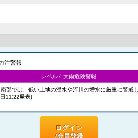
の注警報
レベル４大雨危険警報
］南部では、低い土地の浸水や河川の増水に厳重に警戒
日11:22発表)
ログイン
/会員登録