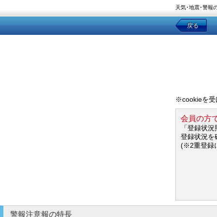
天気･地震･警報
戻る
※cookie
会員の方
「登録状況
登録状況を
(※2重登録
警報注意報の特長