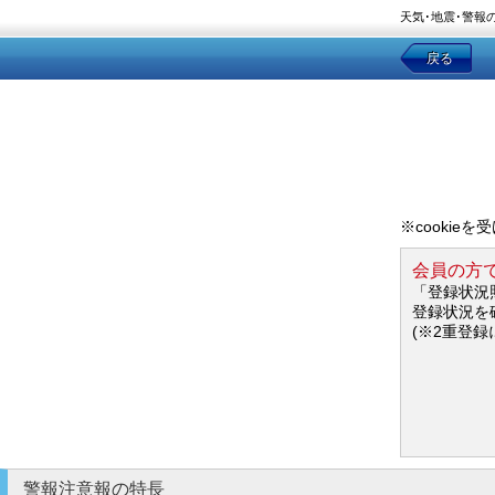
天気･地震･警報
戻る
※cookie
会員の方
「登録状況
登録状況を
(※2重登録
警報注意報の特長