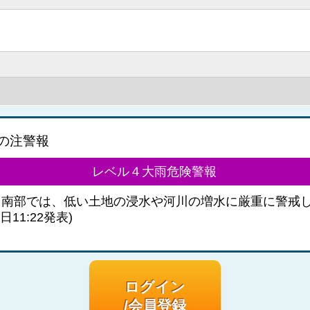
の注警報
レベル４大雨危険警報
］南部では、低い土地の浸水や河川の増水に厳重に警戒
日11:22発表)
ログイン
/会員登録