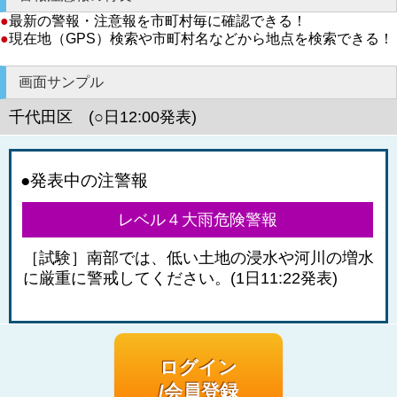
●
最新の警報・注意報を市町村毎に確認できる！
●
現在地（GPS）検索や市町村名などから地点を検索できる！
画面サンプル
千代田区 (○日12:00発表)
●発表中の注警報
レベル４大雨危険警報
［試験］南部では、低い土地の浸水や河川の増水
に厳重に警戒してください。(1日11:22発表)
ログイン
/会員登録