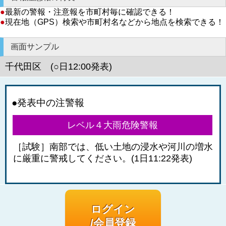
●
最新の警報・注意報を市町村毎に確認できる！
●
現在地（GPS）検索や市町村名などから地点を検索できる！
画面サンプル
千代田区 (○日12:00発表)
●発表中の注警報
レベル４大雨危険警報
［試験］南部では、低い土地の浸水や河川の増水
に厳重に警戒してください。(1日11:22発表)
ログイン
/会員登録