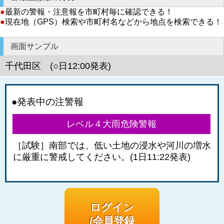
●
最新の警報・注意報を市町村毎に確認できる！
●
現在地（GPS）検索や市町村名などから地点を検索できる！
画面サンプル
千代田区 (○日12:00発表)
●発表中の注警報
レベル４大雨危険警報
［試験］南部では、低い土地の浸水や河川の増水
に厳重に警戒してください。(1日11:22発表)
ログイン
/会員登録