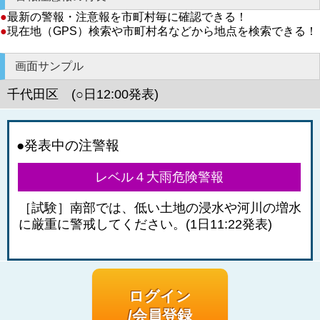
●
最新の警報・注意報を市町村毎に確認できる！
●
現在地（GPS）検索や市町村名などから地点を検索できる！
画面サンプル
千代田区 (○日12:00発表)
●発表中の注警報
レベル４大雨危険警報
［試験］南部では、低い土地の浸水や河川の増水
に厳重に警戒してください。(1日11:22発表)
ログイン
/会員登録