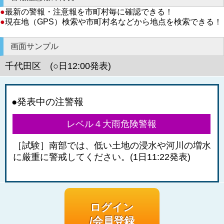
●
最新の警報・注意報を市町村毎に確認できる！
●
現在地（GPS）検索や市町村名などから地点を検索できる！
画面サンプル
千代田区 (○日12:00発表)
●発表中の注警報
レベル４大雨危険警報
［試験］南部では、低い土地の浸水や河川の増水
に厳重に警戒してください。(1日11:22発表)
ログイン
/会員登録