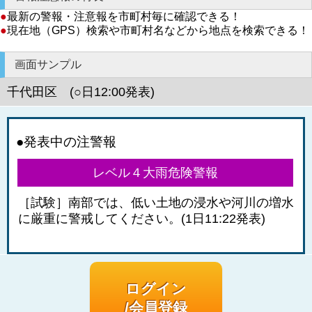
●
最新の警報・注意報を市町村毎に確認できる！
●
現在地（GPS）検索や市町村名などから地点を検索できる！
画面サンプル
千代田区 (○日12:00発表)
●発表中の注警報
レベル４大雨危険警報
［試験］南部では、低い土地の浸水や河川の増水
に厳重に警戒してください。(1日11:22発表)
ログイン
/会員登録