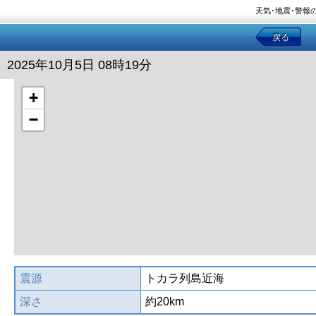
天気･地震･警報
戻る
2025年10月5日 08時19分
+
−
震源
トカラ列島近海
深さ
約20km