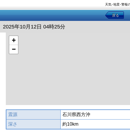
天気･地震･警報
戻る
2025年10月12日 04時25分
+
−
震源
石川県西方沖
深さ
約10km