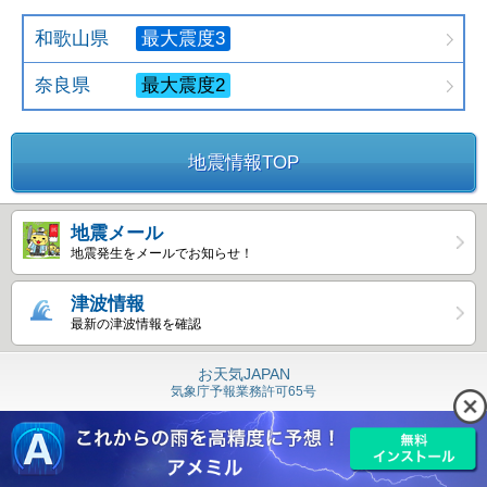
和歌山県
最大震度3
奈良県
最大震度2
地震情報TOP
地震メール
地震発生をメールでお知らせ！
津波情報
最新の津波情報を確認
お天気JAPAN
気象庁予報業務許可65号
Copyright © 島津ビジネスシステムズ
All Rights Reserved.