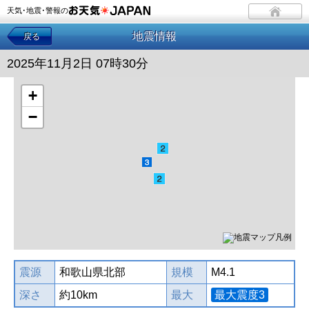
天気･地震･警報の
地震情報
戻る
2025年11月2日 07時30分
+
−
震源
和歌山県北部
規模
M4.1
深さ
約10km
最大
最大震度3