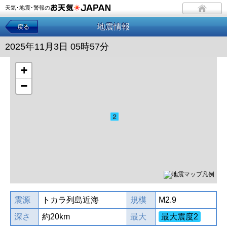
天気･地震･警報の
地震情報
戻る
2025年11月3日 05時57分
+
−
震源
トカラ列島近海
規模
M2.9
深さ
約20km
最大
最大震度2