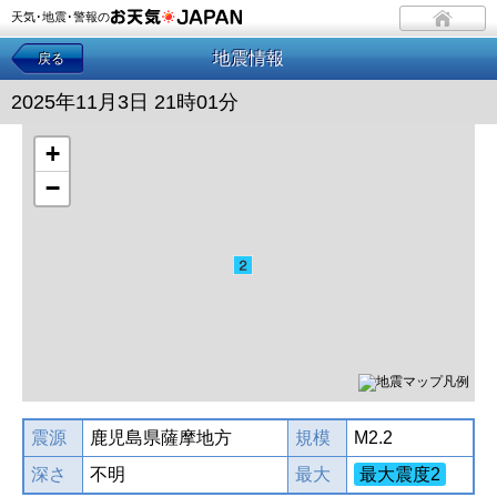
天気･地震･警報の
地震情報
戻る
2025年11月3日 21時01分
+
−
震源
鹿児島県薩摩地方
規模
M2.2
深さ
不明
最大
最大震度2