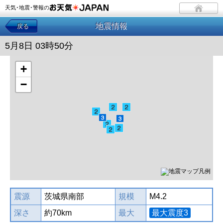
天気･地震･警報の
地震情報
戻る
5月8日 03時50分
+
−
震源
茨城県南部
規模
M4.2
深さ
約70km
最大
最大震度3