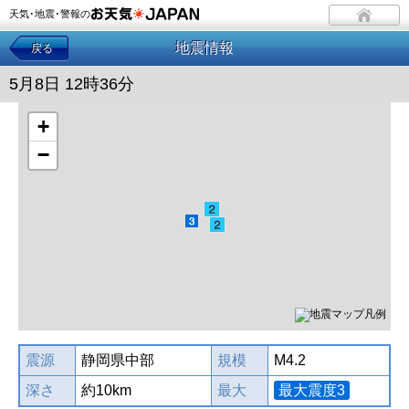
天気･地震･警報の
地震情報
戻る
5月8日 12時36分
+
−
震源
静岡県中部
規模
M4.2
深さ
約10km
最大
最大震度3