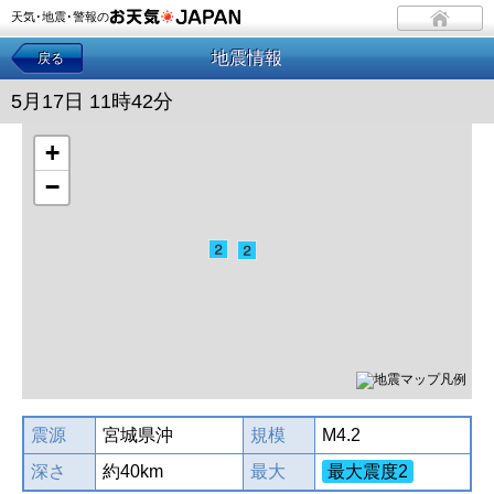
天気･地震･警報の
地震情報
戻る
5月17日 11時42分
+
−
震源
宮城県沖
規模
M4.2
深さ
約40km
最大
最大震度2