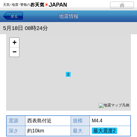
天気･地震･警報の
地震情報
戻る
5月18日 08時24分
+
−
震源
西表島付近
規模
M4.4
深さ
約10km
最大
最大震度2