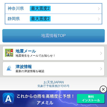
神奈川県
最大震度2
静岡県
最大震度2
地震情報TOP
地震メール
地震発生をメールでお知らせ！
津波情報
最新の津波情報を確認
お天気JAPAN
気象庁予報業務許可65号
Copyright © 島津ビジネスシステムズ
All Rights Reserved.