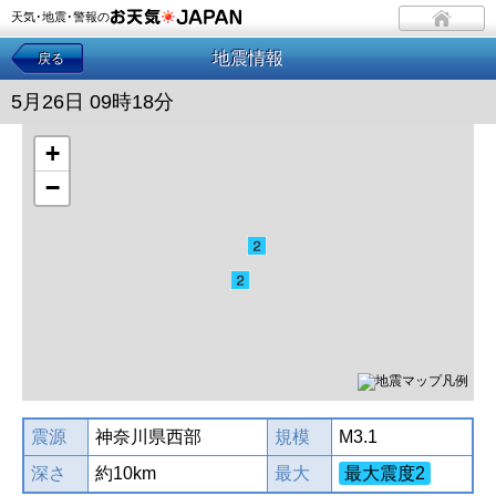
天気･地震･警報の
地震情報
戻る
5月26日 09時18分
+
−
震源
神奈川県西部
規模
M3.1
深さ
約10km
最大
最大震度2