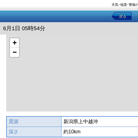
天気･地震･警報
戻る
6月1日 05時54分
+
−
震源
新潟県上中越沖
深さ
約10km