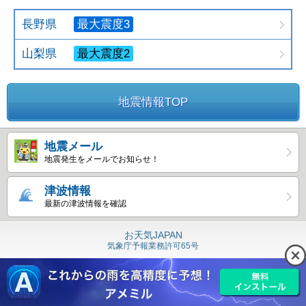
長野県
最大震度3
山梨県
最大震度2
地震情報TOP
地震メール
地震発生をメールでお知らせ！
津波情報
最新の津波情報を確認
お天気JAPAN
気象庁予報業務許可65号
Copyright © 島津ビジネスシステムズ
All Rights Reserved.