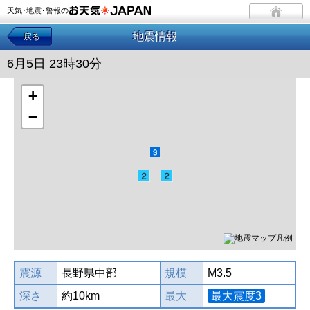
天気･地震･警報の
地震情報
戻る
6月5日 23時30分
+
−
震源
長野県中部
規模
M3.5
深さ
約10km
最大
最大震度3