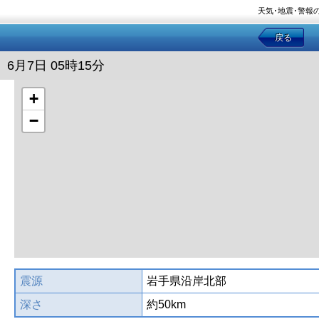
天気･地震･警報
戻る
6月7日 05時15分
+
−
震源
岩手県沿岸北部
深さ
約50km