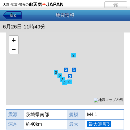
天気･地震･警報の
地震情報
戻る
6月26日 11時49分
+
−
震源
茨城県南部
規模
M4.1
深さ
約40km
最大
最大震度3